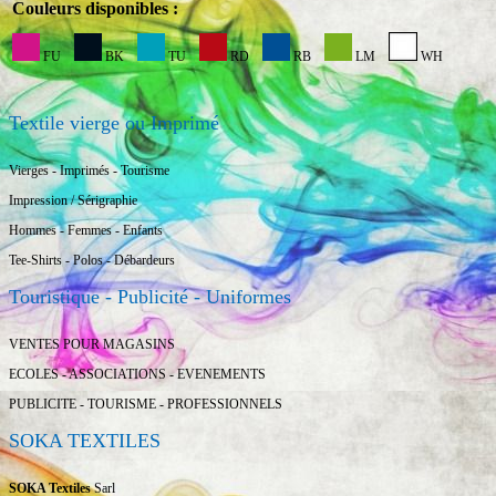
Couleurs disponibles :
FU
BK
TU
RD
RB
LM
WH
Textile vierge ou Imprimé
Vierges - Imprimés - Tourisme
Impression / Sérigraphie
Hommes - Femmes - Enfants
Tee-Shirts - Polos - Débardeurs
Touristique - Publicité - Uniformes
VENTES POUR MAGASINS
ECOLES - ASSOCIATIONS - EVENEMENTS
PUBLICITE - TOURISME - PROFESSIONNELS
SOKA TEXTILES
SOKA Textiles
Sarl