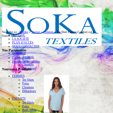
Vous êtes ici :
Textiles
»
Vierges
»
Femmes
»
Tee Shirt Femme Comfort col V
ACCUEIL
Suivez nous sur
LA SOCIÉTÉ
PLAN D'ACCÈS
NOUS CONTACTER
Nos Partenaires
HOMMES
Tee Shirts
Catalogue JHK
Polos
Produits de Sérigraphie
Chemises
Débardeurs
Nouveaux Produits
FEMMES
Tee Shirts
Polos
Chemises
Débardeurs
ENFANTS
Tee Shirts
Polos
Body bébés