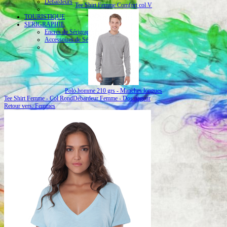
Débardeurs
Tee Shirt Femme Comfort col V
TOURISTIQUE
SERIGRAPHIE
Encres de Sérigraphie
Accessoires de Sérigraphie
Polo homme 210 grs - Manches longues
Tee Shirt Femme - Col Rond
Débardeur Femme - Dos nageur
Retour vers: Femmes