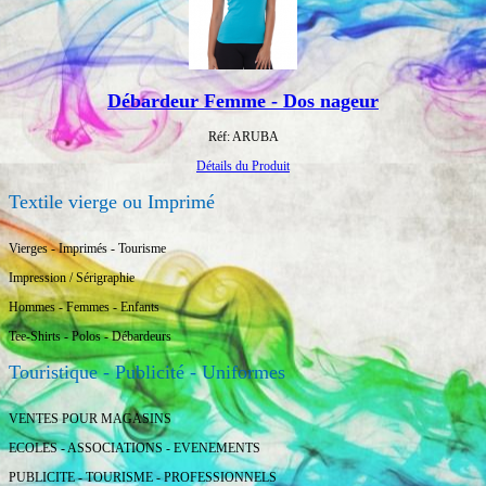
Débardeur Femme - Dos nageur
Réf: ARUBA
Détails du Produit
Textile vierge ou Imprimé
Vierges - Imprimés - Tourisme
Impression / Sérigraphie
Hommes - Femmes - Enfants
Tee-Shirts - Polos - Débardeurs
Touristique - Publicité - Uniformes
VENTES POUR MAGASINS
ECOLES - ASSOCIATIONS - EVENEMENTS
PUBLICITE - TOURISME - PROFESSIONNELS