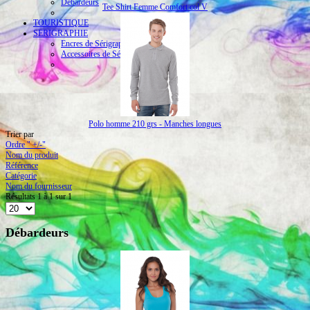
Débardeurs
Tee Shirt Femme Comfort col V
TOURISTIQUE
SERIGRAPHIE
Encres de Sérigraphie
Accessoires de Sérigraphie
Polo homme 210 grs - Manches longues
Trier par
Ordre " +/-"
Nom du produit
Référence
Catégorie
Nom du fournisseur
Résultats 1 à 1 sur 1
Débardeurs