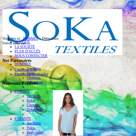
Vous êtes ici :
FEMMES
»
Débardeurs
ACCUEIL
Suivez nous sur
LA SOCIÉTÉ
PLAN D'ACCÈS
NOUS CONTACTER
Nos Partenaires
HOMMES
Tee Shirts
Catalogue JHK
Polos
Produits de Sérigraphie
Chemises
Débardeurs
Nouveaux Produits
FEMMES
Tee Shirts
Polos
Chemises
Débardeurs
ENFANTS
Tee Shirts
Polos
Body bébés