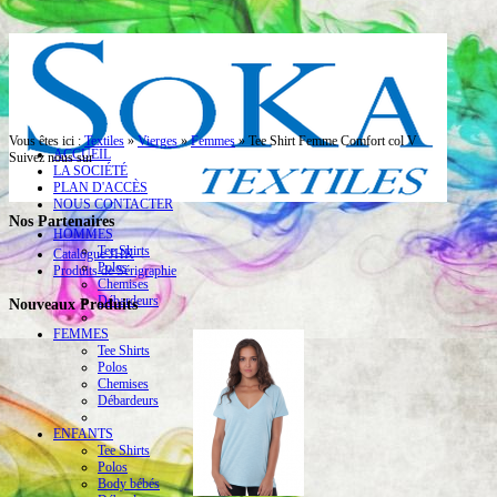
Vous êtes ici :
Textiles
»
Vierges
»
Femmes
»
Tee Shirt Femme Comfort col V
ACCUEIL
Suivez nous sur
LA SOCIÉTÉ
PLAN D'ACCÈS
NOUS CONTACTER
Nos Partenaires
HOMMES
Tee Shirts
Catalogue JHK
Polos
Produits de Sérigraphie
Chemises
Débardeurs
Nouveaux Produits
FEMMES
Tee Shirts
Polos
Chemises
Débardeurs
ENFANTS
Tee Shirts
Polos
Body bébés