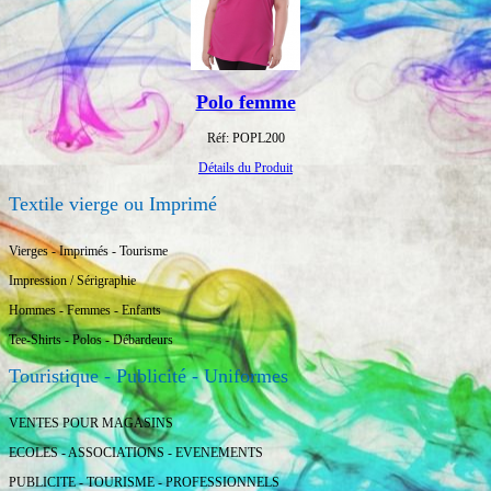
Polo femme
Réf: POPL200
Détails du Produit
Textile vierge ou Imprimé
Vierges - Imprimés - Tourisme
Impression / Sérigraphie
Hommes - Femmes - Enfants
Tee-Shirts - Polos - Débardeurs
Touristique - Publicité - Uniformes
VENTES POUR MAGASINS
ECOLES - ASSOCIATIONS - EVENEMENTS
PUBLICITE - TOURISME - PROFESSIONNELS