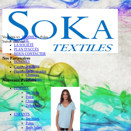
Vous êtes ici :
FEMMES
»
Polos
ACCUEIL
Suivez nous sur
LA SOCIÉTÉ
PLAN D'ACCÈS
NOUS CONTACTER
Nos Partenaires
HOMMES
Tee Shirts
Catalogue JHK
Polos
Produits de Sérigraphie
Chemises
Débardeurs
Nouveaux Produits
FEMMES
Tee Shirts
Polos
Chemises
Débardeurs
ENFANTS
Tee Shirts
Polos
Body bébés