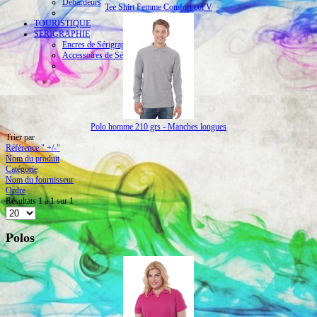
Débardeurs
Tee Shirt Femme Comfort col V
TOURISTIQUE
SERIGRAPHIE
Encres de Sérigraphie
Accessoires de Sérigraphie
Polo homme 210 grs - Manches longues
Trier par
Référence " +/-"
Nom du produit
Catégorie
Nom du fournisseur
Ordre
Résultats 1 à 1 sur 1
Polos