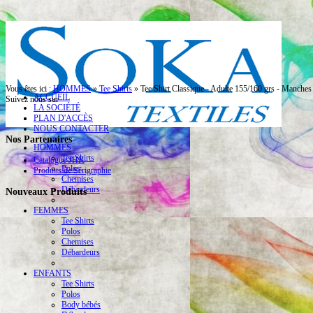
Vous êtes ici :
HOMMES
»
Tee Shirts
»
Tee Shirt Classique - Adulte 155/160 grs - Manches
ACCUEIL
Suivez nous sur
LA SOCIÉTÉ
PLAN D'ACCÈS
NOUS CONTACTER
Nos Partenaires
HOMMES
Tee Shirts
Catalogue JHK
Polos
Produits de Sérigraphie
Chemises
Débardeurs
Nouveaux Produits
FEMMES
Tee Shirts
Polos
Chemises
Débardeurs
ENFANTS
Tee Shirts
Polos
Body bébés