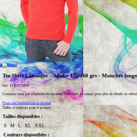
Tee Shirt Classique - Adulte 155/160 grs - Manches long
Réf: TSRA150LS
Contactez nous par téléphone ou via notre formulaire de contact pour plus de détails ou obten
Poser une question sur ce produit
Tailles et couleurs pour le produit :
Tailles disponibles :
S M L XL XXL
Couleurs disponibles :