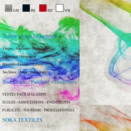
GM
BK
RD
WH
Textile vierge ou Imprimé
Vierges - Imprimés - Tourisme
Impression / Sérigraphie
Hommes - Femmes - Enfants
Tee-Shirts - Polos - Débardeurs
Touristique - Publicité - Uniformes
VENTES POUR MAGASINS
ECOLES - ASSOCIATIONS - EVENEMENTS
PUBLICITE - TOURISME - PROFESSIONNELS
SOKA TEXTILES