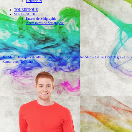
Débardeurs
TOURISTIQUE
SERIGRAPHIE
Encres de Sérigraphie
Accessoires de Sérigraphie
Tee Shirt Classique - Adulte 190 grs - Manches courtes
Tee Shirt - Adulte 155/160 grs - Col 
Retour vers: Tee shirts