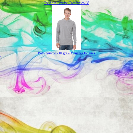
Tee Shirt Femme Comfort col V
Polo homme 210 grs - Manches longues
V