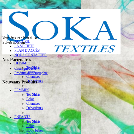
Vous êtes ici :
Plan du site
ACCUEIL
Suivez nous sur
LA SOCIÉTÉ
PLAN D'ACCÈS
NOUS CONTACTER
Nos Partenaires
HOMMES
Tee Shirts
Catalogue JHK
Polos
Produits de Sérigraphie
Chemises
Débardeurs
Nouveaux Produits
FEMMES
Tee Shirts
Polos
Chemises
Débardeurs
ENFANTS
Tee Shirts
Polos
Body bébés