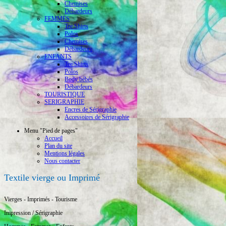
Chemises
Débardeurs
FEMMES
Tee Shirts
Polos
Chemises
Débardeurs
ENFANTS
Tee Shirts
Polos
Body bébés
Débardeurs
TOURISTIQUE
SERIGRAPHIE
Encres de Sérigraphie
Accessoires de Sérigraphie
Menu "Pied de pages"
Accueil
Plan du site
Mentions légales
Nous contacter
Textile vierge ou Imprimé
Vierges - Imprimés - Tourisme
Impression / Sérigraphie