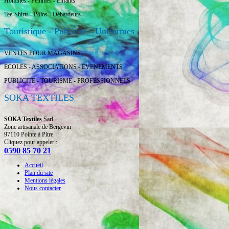
Hommes - Femmes - Enfants
Tee-Shirts - Polos - Débardeurs
Touristique - Publicité - Uniformes
VENTES POUR MAGASINS
ECOLES - ASSOCIATIONS - EVENEMENTS
PUBLICITE - TOURISME - PROFESSIONNELS
SOKA TEXTILES
SOKA Textiles
Sarl
Zone artisanale de Bergevin
97110 Pointe à Pitre
Cliquez pour appeler :
0590 85 70 21
Accueil
Plan du site
Mentions légales
Nous contacter