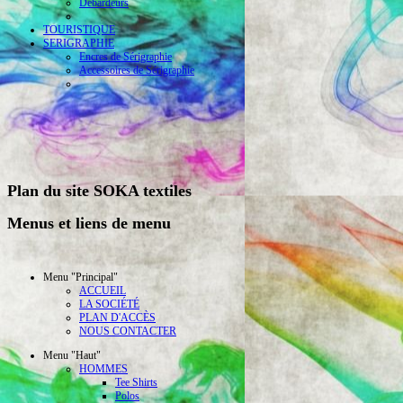
Débardeurs
TOURISTIQUE
SERIGRAPHIE
Encres de Sérigraphie
Accessoires de Sérigraphie
Plan du site SOKA textiles
Menus et liens de menu
Menu "Principal"
ACCUEIL
LA SOCIÉTÉ
PLAN D'ACCÈS
NOUS CONTACTER
Menu "Haut"
HOMMES
Tee Shirts
Polos